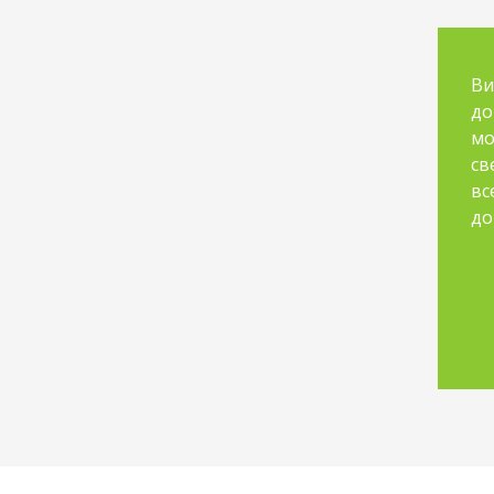
Ви
до
мо
св
вс
до